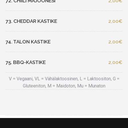
72. CHIILI MAJOONESI
2,00€
73. CHEDDAR KASTIKE
2,00€
74. TALON KASTIKE
2,00€
75. BBQ-KASTIKE
2,00€
V = Vegaani, VL = Vähälaktoosinen, L = Laktoositon, G =
Gluteeniton, M = Maidoton, Mu = Munaton