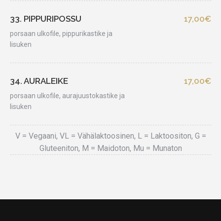
33. PIPPURIPOSSU
17,00€
porsaan ulkofile, pippurikastike ja
lisuken
34. AURALEIKE
17,00€
porsaan ulkofile, aurajuustokastike ja
lisuken
V = Vegaani, VL = Vähälaktoosinen, L = Laktoositon, G =
Gluteeniton, M = Maidoton, Mu = Munaton